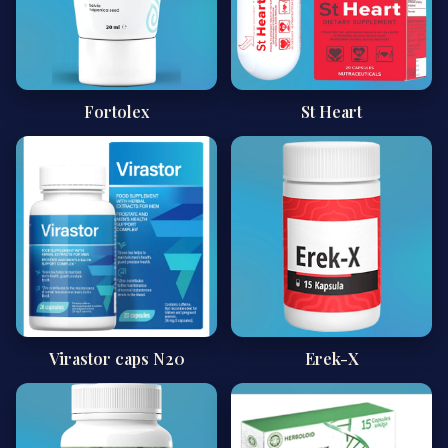
Fortolex
St Heart
Virastor caps N20
Erek-X