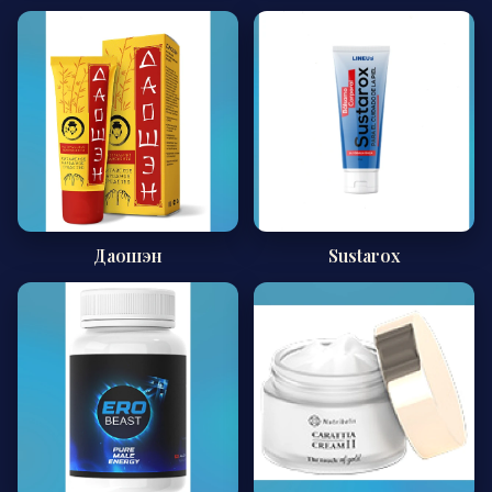
Даошэн
Sustarox