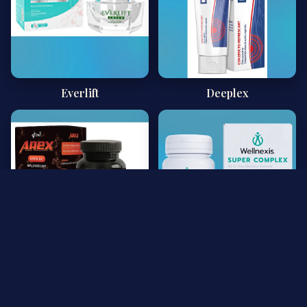
Everlift
Deeplex
Arex
Wellnexis