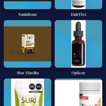
Nautubone
HairFlex
Mor Diavitta
Opticor