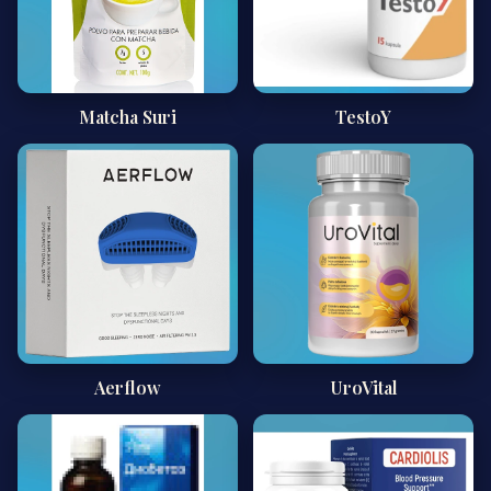
Matcha Suri
TestoY
Aerflow
UroVital