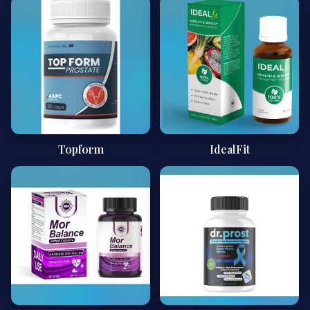
Topform
IdealFit