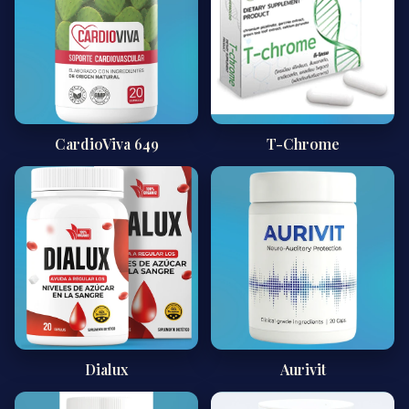
CardioViva 649
T-Chrome
Dialux
Aurivit