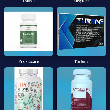
Exurol
Easyloss
Prostacare
Turbine