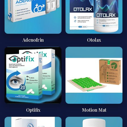
Adenofrin
Otolax
Optifix
Motion Mat