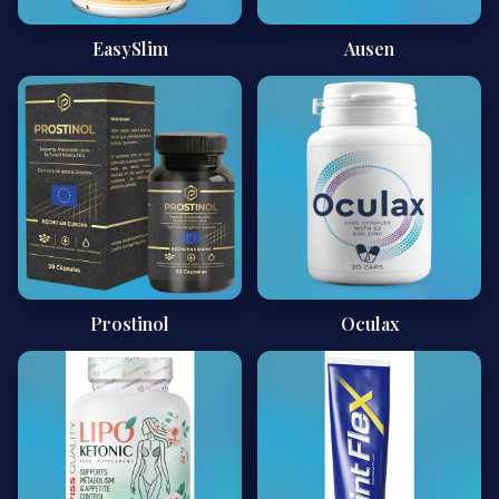
EasySlim
Ausen
Prostinol
Oculax