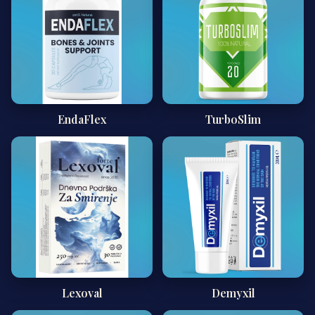
EndaFlex
TurboSlim
Lexoval
Demyxil