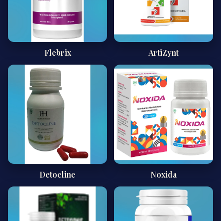
Flebrix
ArtiZynt
Detocline
Noxida