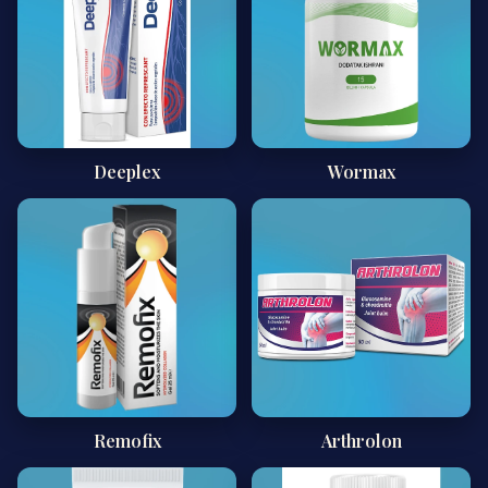
Deeplex
Wormax
Remofix
Arthrolon